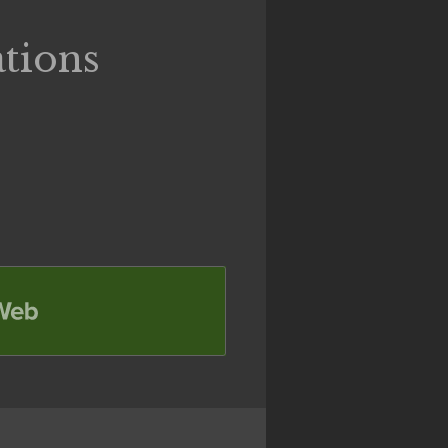
tions
b