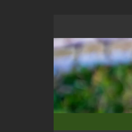
Ga
direct
naar
de
hoofdinhoud